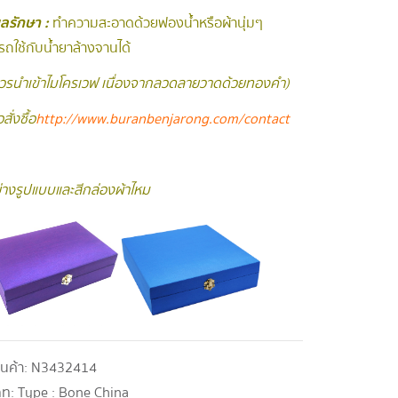
ูแลรักษา :
ทำความสะอาดด้วยฟองน้ำหรือผ้านุ่มๆ
ถใช้กับน้ำยาล้างจานได้
ควรนำเข้าไมโครเวฟ เนื่องจากลวดลายวาดด้วยทองคำ )
สั่งซื้อ
http://www.buranbenjarong.com/contac
t
่างรูปแบบและสีกล่องผ้าไหม
ินค้า:
N3432414
ภท:
Type : Bone China