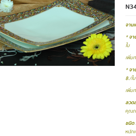
N3
จานเป
*
จาน
ใบ
เพิ่ม
*
จาน
฿./ใบ
เพิ่ม
ลวดล
คุณภ
ชนิด 
หนัก