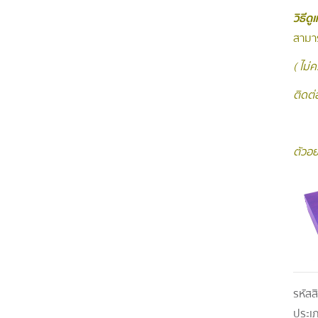
วิธีด
สามาร
( ไม่
ติดต่อ
ตัวอย
รหัสส
ประเ