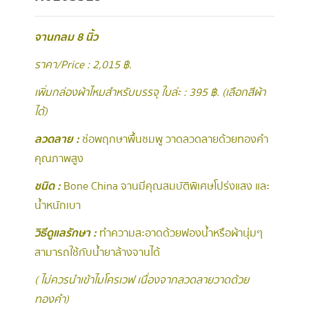
จานกลม 8 นิ้ว
ราคา/Price : 2,015 ฿.
เพิ่มกล่องผ้าไหมสำหรับบรรจุ ใบล่ะ : 395 ฿. (เลือกสีผ้า
ได้)
ลวดลาย :
ช่อพฤกษาพื้นชมพู วาดลวดลายด้วยทองคำ
คุณภาพสูง
ชนิด :
Bone China จานมีคุณสมบัติพิเศษโปร่งแสง และ
น้ำหนักเบา
วิธีดูแลรักษา :
ทำความสะอาดด้วยฟองน้ำหรือผ้านุ่มๆ
สามารถใช้กับน้ำยาล้างจานได้
( ไม่ควรนำเข้าไมโครเวฟ เนื่องจากลวดลายวาดด้วย
ทองคำ )