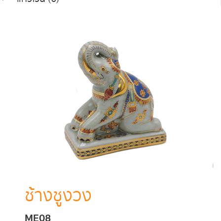
ช้างชูงวง
ME08