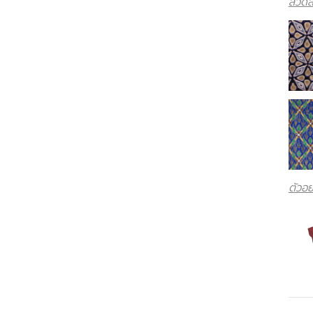
ลวดล
ตัวอย