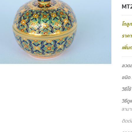
MT
โถลูก
ราคา/
เพิ่ม
ลวด
ชนิด 
วิธีใช้
วิธีด
สามาร
ติดต่อ