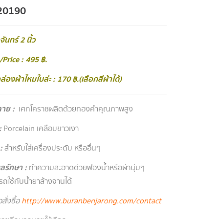
20190
จันทร์ 2 นิ้ว
Price : 495 ฿.
กล่องผ้าไหมใบล่ะ : 170 ฿.(เลือกสีผ้าได้)
ลาย
:
เศกโคราช ผลิตด้วยทองคำคุณภาพสูง
:
Porcelain เคลือบขาวเงา
 :
สำหรับใส่เครื่องประดับ หรืออื่นๆ
ูแลรักษา
:
ทำความสะอาดด้วยฟองน้ำหรือผ้านุ่มๆ
ถใช้กับน้ำยาล้างจานได้
สั่งซื้อ
http://www.buranbenjarong.com/contact