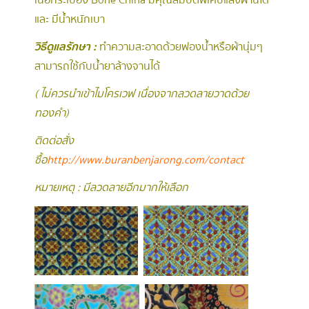
เนื้อกระเบื้อง Bone China มีคุณสมบัติพิเศษแสงผ่านได้
และ มีน้ำหนักเบา
วิธีดูแลรักษา :
ทำความสะอาดด้วยฟองน้ำหรือผ้านุ่มๆ
สามารถใช้กับน้ำยาล้างจานได้
( ไม่ควรนำเข้าไมโครเวฟ เนื่องจากลวดลายวาดด้วย
ทองคำ )
ติดต่อสั่ง
ซื้อ
http://www.buranbenjarong.com/contact
หมายเหตุ : มีลวดลายอีกมากให้เลือก