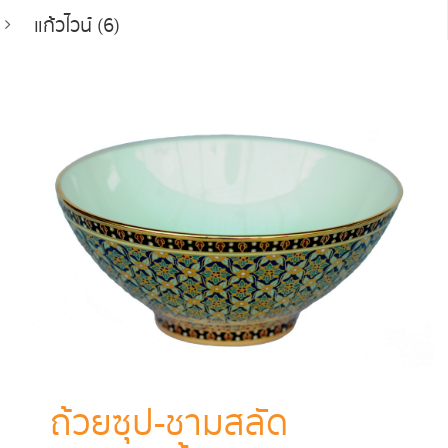
แก้วไวน์ (6)
ถ้วยซุป-ชามสลัด