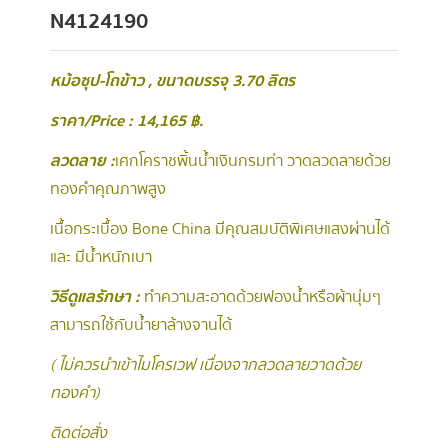
N4124190
หม้อซุป-โถข้าว , ขนาดบรรจุ 3.70 ลิตร
ราคา/Price : 14,165 ฿.
ลวดลาย :
เศกโคราชพิ้นน้ำเงินกรมท่า วาดลวดลายด้วย
ทองคำคุณภาพสูง
เนื้อกระเบื้อง Bone China มีคุณสมบัติพิเศษแสงผ่านได้
และ มีน้ำหนักเบา
วิธีดูแลรักษา :
ทำความสะอาดด้วยฟองน้ำหรือผ้านุ่มๆ
สามารถใช้กับน้ำยาล้างจานได้
( ไม่ควรนำเข้าไมโครเวฟ เนื่องจากลวดลายวาดด้วย
ทองคำ )
ติดต่อสั่ง