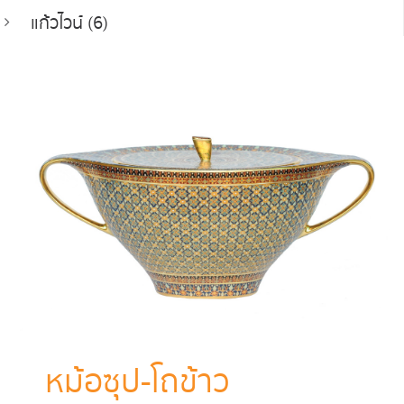
แก้วไวน์ (6)
หม้อซุป-โถข้าว