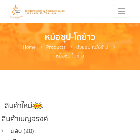
หม้อซุป-โถข้าว
Home
Products
ถ้วยซุป หม้อข้าว
หม้อซุป-โถข้าว
สินค้าใหม่
สินค้าเบญจรงค์
ตลับ (40)