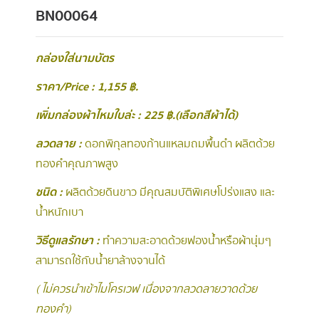
BN00064
กล่องใส่นามบัตร
ราคา/Price : 1,155 ฿.
เพิ่มกล่องผ้าไหมใบล่ะ : 225 ฿.(เลือกสีผ้าได้)
ลวดลาย
:
ดอกพิกุลทองก้านแหลมถมพื้นดำ ผลิตด้วย
ทองคำคุณภาพสูง
ชนิด :
ผลิตด้วยดินขาว มีคุณสมบัติพิเศษโปร่งแสง และ
น้ำหนักเบา
วิธีดูแลรักษา
:
ทำความสะอาดด้วยฟองน้ำหรือผ้านุ่มๆ
สามารถใช้กับน้ำยาล้างจานได้
( ไม่ควรนำเข้าไมโครเวฟ เนื่องจากลวดลายวาดด้วย
ทองคำ )