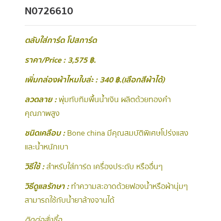
N0726610
ตลับใส่การ์ด โปสการ์ด
ราคา/Price : 3,575 ฿.
เพิ่มกล่องผ้าไหมใบล่ะ : 340 ฿.(เลือกสีผ้าได้)
ลวดลาย :
พุ่มทับทิมพื้นน้ำเงิน ผลิตด้วยทองคำ
คุณภาพสูง
ชนิดเคลือบ :
Bone china มีคุณสมบัติพิเศษโปร่งแสง
และน้ำหนักเบา
วิธีใช้ :
สำหรับใส่การ์ด เครื่องประดับ หรืออื่นๆ
วิธีดูแลรักษา :
ทำความสะอาดด้วยฟองน้ำหรือผ้านุ่มๆ
สามารถใช้กับน้ำยาล้างจานได้
ติดต่อสั่งซื้อ