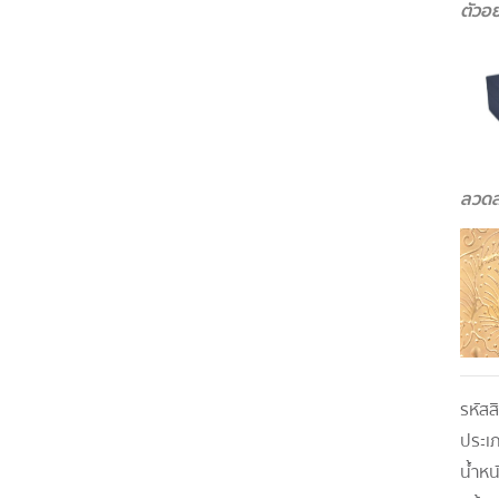
ตัวอ
ลวดล
รหัสส
ประเ
น้ำหน