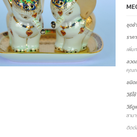
ME
ชุดช้
ราคา
เพิ่ม
ลวดล
คุณภ
ชนิด
วิธีใช้
วิธีด
สามาร
ติดต่อ