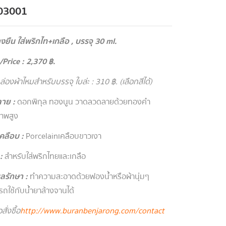
03001
างยืน ใส่พริกไท+เกลือ , บรรจุ 30 ml.
/
Price : 2,370
฿.
กล่องผ้าไหมสำหรับบรรจุ ใบล่ะ : 310
฿. (เลือกสีได้)
าย :
ดอกพิกุล ทองนูน วาดลวดลายด้วยทองคำ
าพสูง
เคลือบ :
Porcelain
เคลือบขาวเงา
 :
สำหรับใส่พริกไทยและเกลือ
ูแลรักษา :
ทำความสะอาดด้วยฟองน้ำหรือผ้านุ่มๆ
ถใช้กับน้ำยาล้างจานได้
สั่งซื้อ
http://www.buranbenjarong.com/contact