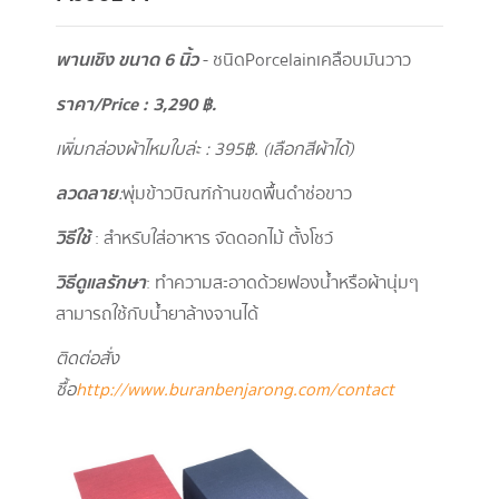
พานเชิง ขนาด 6 นิ้ว
- ชนิดPorcelainเคลือบมันวาว
ราคา/
Price : 3,290
฿.
เพิ่มกล่องผ้าไหมใบล่ะ : 395
฿. (เลือกสีผ้าได้)
ลวดลาย
:
พุ่มข้าวบิณฑ์ก้านขดพื้นดำช่อขาว
วิธีใช้
: สำหรับใส่อาหาร จัดดอกไม้ ตั้งโชว์
วิธีดูแลรักษา
: ทำความสะอาดด้วยฟองน้ำหรือผ้านุ่มๆ
สามารถใช้กับน้ำยาล้างจานได้
ติดต่อสั่ง
ซื้อ
http://www.buranbenjarong.com/contact