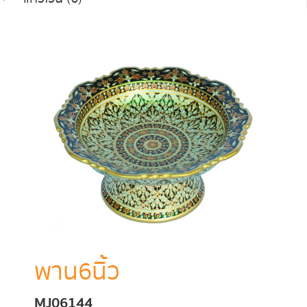
พาน6นิ้ว
MJ06144