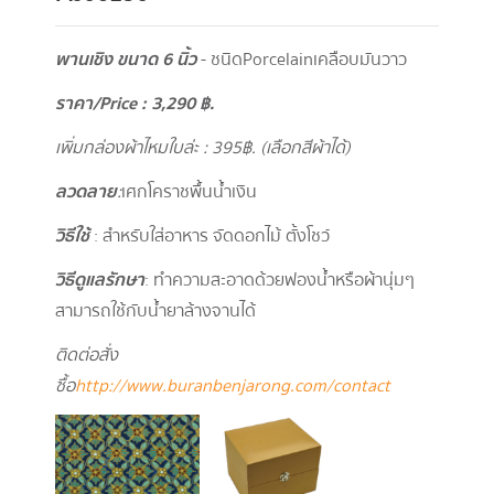
พานเชิง ขนาด 6 นิ้ว
- ชนิดPorcelainเคลือบมันวาว
ราคา/
Price : 3,290
฿.
เพิ่มกล่องผ้าไหมใบล่ะ : 395
฿. (เลือกสีผ้าได้)
ลวดลาย
:
เศกโคราชพื้นน้ำเงิน
วิธีใช้
: สำหรับใส่อาหาร จัดดอกไม้ ตั้งโชว์
วิธีดูแลรักษา
: ทำความสะอาดด้วยฟองน้ำหรือผ้านุ่มๆ
สามารถใช้กับน้ำยาล้างจานได้
ติดต่อสั่ง
ซื้อ
http://www.buranbenjarong.com/contact