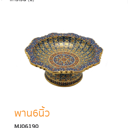
พาน6นิ้ว
MJ06190