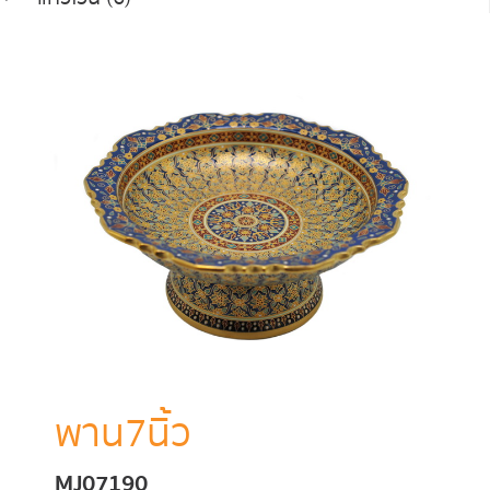
พาน7นิ้ว
MJ07190