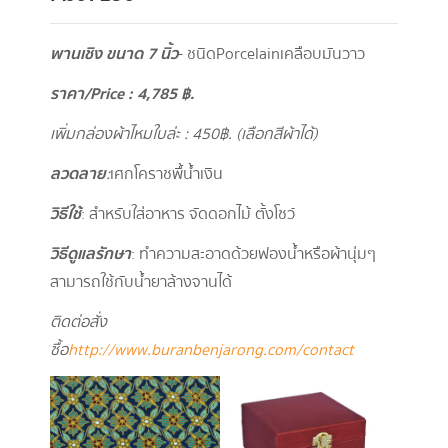
พานเชิง ขนาด 7 นิ้ว
- ชนิดPorcelainเคลือบมันวาว
ราคา/
Price : 4,785
฿.
เพิ่มกล่องผ้าไหมใบล่ะ : 450
฿. (เลือกสีผ้าได้)
ลวดลาย
:
เศกโคราชพื้น้ำเงิน
วิธีใช้
: สำหรับใส่อาหาร จัดดอกไม้ ตั้งโชว์
วิธีดูแลรักษา
: ทำความสะอาดด้วยฟองน้ำหรือผ้านุ่มๆ
สามารถใช้กับน้ำยาล้างจานได้
ติดต่อสั่ง
ซื้อ
http://www.buranbenjarong.com/contact