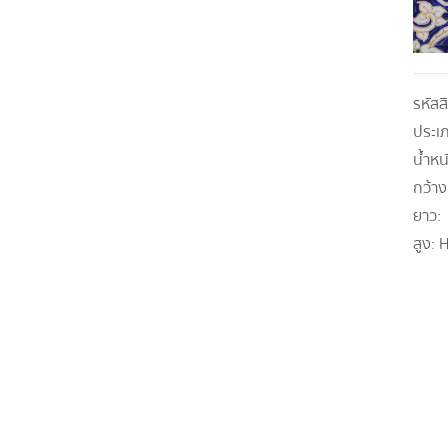
รหัสส
ประเ
น้ำหน
กว้าง
ยาว:
สูง:
H