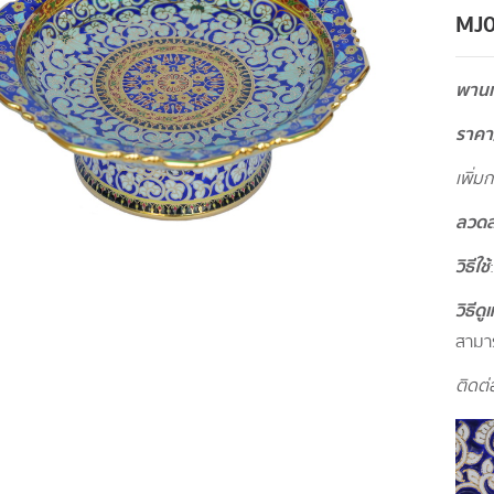
MJ
พานเช
ราคา
เพิ่ม
ลวด
วิธีใช้
วิธีด
สามาร
ติดต่อ