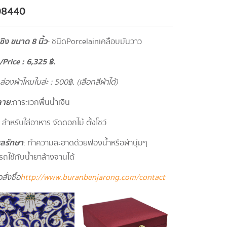
08440
ิง ขนาด 8 นิ้ว
- ชนิดPorcelainเคลือบมันวาว
/
Price : 6,325
฿.
กล่องผ้าไหมใบล่ะ : 500
฿. (เลือกสีผ้าได้)
ลาย
:
การะเวกพื้นน้ำเงิน
: สำหรับใส่อาหาร จัดดอกไม้ ตั้งโชว์
ูแลรักษา
: ทำความสะอาดด้วยฟองน้ำหรือผ้านุ่มๆ
ถใช้กับน้ำยาล้างจานได้
สั่งซื้อ
http://www.buranbenjarong.com/contact