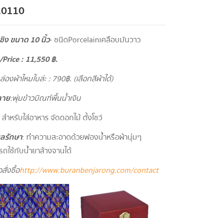
10110
ิง ขนาด 10 นิ้ว
- ชนิดPorcelainเคลือบมันวาว
/
Price : 11,550
฿.
กล่องผ้าไหมใบล่ะ : 790
฿. (เลือกสีผ้าได้)
ลาย
: พุ่มข้าวบิณฑ์พื้นน้ำเงิน
: สำหรับใส่อาหาร จัดดอกไม้ ตั้งโชว์
ูแลรักษา
: ทำความสะอาดด้วยฟองน้ำหรือผ้านุ่มๆ
ถใช้กับน้ำยาล้างจานได้
สั่งซื้อ
http://www.buranbenjarong.com/contact