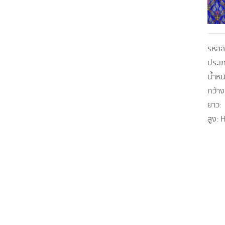
รหัสส
ประเ
น้ำหน
กว้าง
ยาว:
สูง:
H