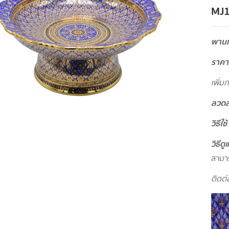
MJ
พานเช
ราคา
เพิ่ม
ลวด
วิธีใช้
วิธีด
สามาร
ติดต่อ