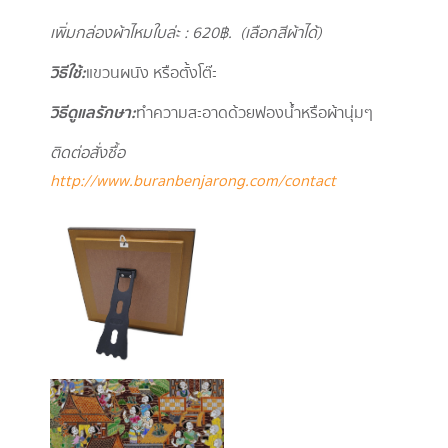
เพิ่มกล่องผ้าไหมใบล่ะ : 620
฿. (เลือกสีผ้าได้)
วิธีใช้ :
แขวนผนัง หรือตั้งโต๊ะ
วิธีดูแลรักษา :
ทำความสะอาดด้วยฟองน้ำหรือผ้านุ่มๆ
ติดต่อสั่งซื้อ
http://www.buranbenjarong.com/contact