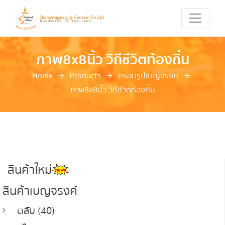
ภาพ8x8นิ้ว วิถีชีวิตท้องถิ่น
Home
Products
กรอบรูปเบญจรงค์
ภาพ8x8นิ้ว วิถีชีวิตท้องถิ่น
สินค้าใหม่
สินค้าเบญจรงค์
ตลับ (40)