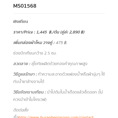
MS01568
เชิงเทียน
ราคา/Price : 1,445 ฿./ต้น (คู่ล่ะ 2,890 ฿)
เพิ่มกล่องผ้าไหม วางคู่ :
475 ฿.
ช่องปักเทียนกว้าง 2.5 ซม.
ลวดลาย :
สุโขทัย ผลิตด้วยทองคำคุณภาพสูง
วิธีดูแลรักษา :
ทำความสะอาดด้วยฟองน้ำหรือผ้านุ่มๆ ใช้
กับน้ำยาล้างจานได้
วิธีขจัดคราบเทียน :
นำไปต้มในน้ำเดือดแล้วเช็ดออก (ไม่
ควรนำเข้าไมโครเวฟ)
ติดต่อสั่ง
ซื้อ
http://www.buranbenjarong.com/contact