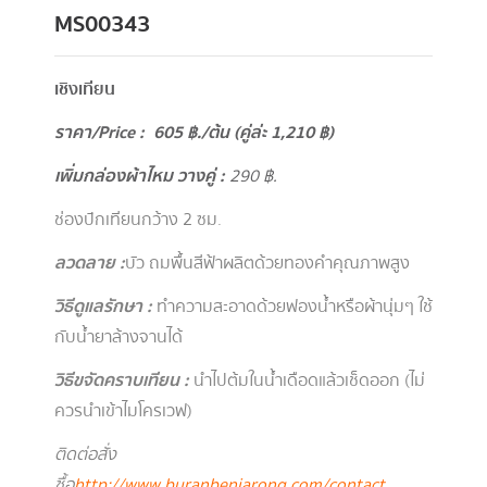
MS00343
เชิงเทียน
ราคา/Price : 605 ฿./ต้น (คู่ล่ะ 1,210 ฿)
เพิ่มกล่องผ้าไหม วางคู่ :
290 ฿.
ช่องปักเทียนกว้าง 2 ซม.
ลวดลาย :
บัว ถมพื้นสีฟ้า ผลิตด้วยทองคำคุณภาพสูง
วิธีดูแลรักษา :
ทำความสะอาดด้วยฟองน้ำหรือผ้านุ่มๆ ใช้
กับน้ำยาล้างจานได้
วิธีขจัดคราบเทียน :
นำไปต้มในน้ำเดือดแล้วเช็ดออก (ไม่
ควรนำเข้าไมโครเวฟ)
ติดต่อสั่ง
ซื้อ
http://www.buranbenjarong.com/contact