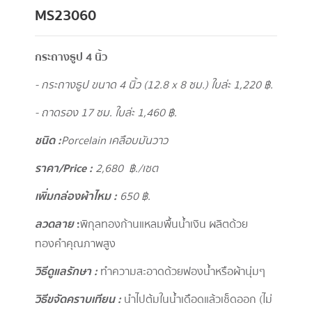
MS23060
กระถางธูป 4 นิ้ว
- กระถางธูป ขนาด 4 นิ้ว (12.8 x 8 ซม.) ใบล่ะ 1,220 ฿.
- ถาดรอง 17 ซม. ใบล่ะ 1,460 ฿.
ชนิด :
Porcelain เคลือบมันวาว
ราคา/Price :
2,680 ฿./เซต
เพิ่มกล่องผ้าไหม :
650 ฿.
ลวดลาย
:
พิกุลทองก้านแหลมพื้นน้ำเงิน ผลิตด้วย
ทองคำคุณภาพสูง
วิธีดูแลรักษา :
ทำความสะอาดด้วยฟองน้ำหรือผ้านุ่มๆ
วิธีขจัดคราบเทียน :
นำไปต้มในน้ำเดือดแล้วเช็ดออก (ไม่