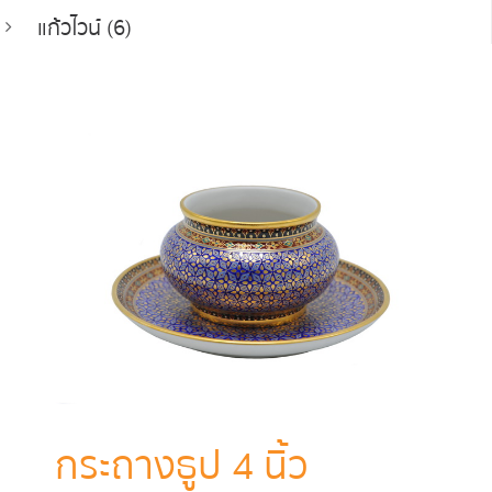
แก้วไวน์ (6)
กระถางธูป 4 นิ้ว