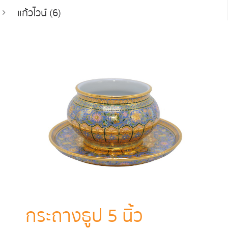
แก้วไวน์ (6)
กระถางธูป 5 นิ้ว