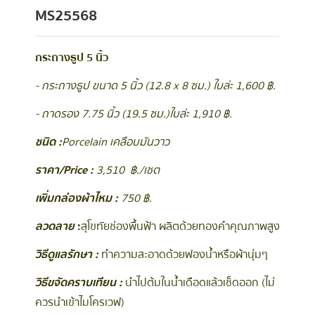
MS25568
กระถางธูป 5 นิ้ว
- กระถางธูป ขนาด 5 นิ้ว (12.8 x 8 ซม.) ใบล่ะ 1,600 ฿.
- ถาดรอง 7.75 นิ้ว (19.5 ซม.) ใบล่ะ 1,910 ฿.
ชนิด :
Porcelain เคลือบมันวาว
ราคา/Price :
3,510 ฿./เซต
เพิ่มกล่องผ้าไหม :
750 ฿.
ลวดลาย
:
สุโขทัยช่องพื้นฟ้า ผลิตด้วยทองคำคุณภาพสูง
วิธีดูแลรักษา :
ทำความสะอาดด้วยฟองน้ำหรือผ้านุ่มๆ
วิธีขจัดคราบเทียน :
นำไปต้มในน้ำเดือดแล้วเช็ดออก (ไม่
ควรนำเข้าไมโครเวฟ)