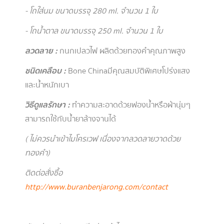
- โถใส่นม ขนาดบรรจุ 280 ml. จำนวน 1 ใบ
- โถน้ำตาล ขนาดบรรจุ 250 ml. จำนวน 1 ใบ
ลวดลาย :
กนกเปลวไฟ ผลิตด้วยทองคำคุณภาพสูง
ชนิดเคลือบ :
Bone China
มีคุณสมบัติพิเศษโปร่งแสง
และน้ำหนักเบา
วิธีดูแลรักษา :
ทำความสะอาดด้วยฟองน้ำหรือผ้านุ่มๆ
สามารถใช้กับน้ำยาล้างจานได้
( ไม่ควรนำเข้าไมโครเวฟ เนื่องจากลวดลายวาดด้วย
ทองคำ )
ติดต่อสั่งซื้อ
http://www.buranbenjarong.com/contact