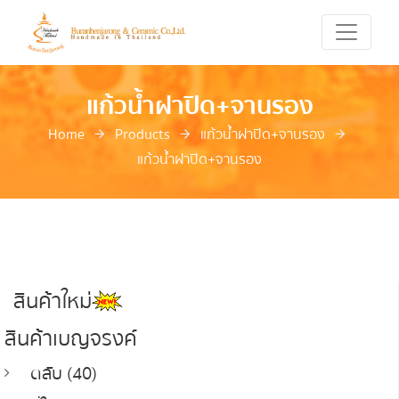
แก้วน้ำฝาปิด+จานรอง
Home
Products
แก้วน้ำฝาปิด+จานรอง
แก้วน้ำฝาปิด+จานรอง
สินค้าใหม่
สินค้าเบญจรงค์
ตลับ (40)