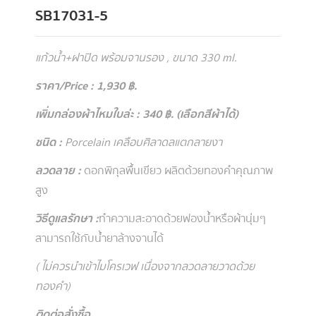
SB17031-5
แก้วน้ำ+ฝาปิด พร้อมจานรอง , ขนาด 330 ml.
ราคา/Price : 1,930 ฿.
เพิ่มกล่องผ้าไหมใบล่ะ : 340 ฿. (เลือกสีผ้าได้)
ชนิด :
Porcelain เคลือบศิลาดลแตกลายงา
ลวดลาย :
ดอกพิกุลพื้นเขียว ผลิตด้วยทองคำคุณภาพ
สูง
วิธีดูแลรักษา :
ทำความสะอาดด้วยฟองน้ำหรือผ้านุ่มๆ
สามารถใช้กับน้ำยาล้างจานได้
( ไม่ควรนำเข้าไมโครเวฟ เนื่องจากลวดลายวาดด้วย
ทองคำ )
ติดต่อสั่งซื้อ