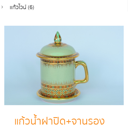
แก้วไวน์ (6)
แก้วน้ำฝาปิด+จานรอง