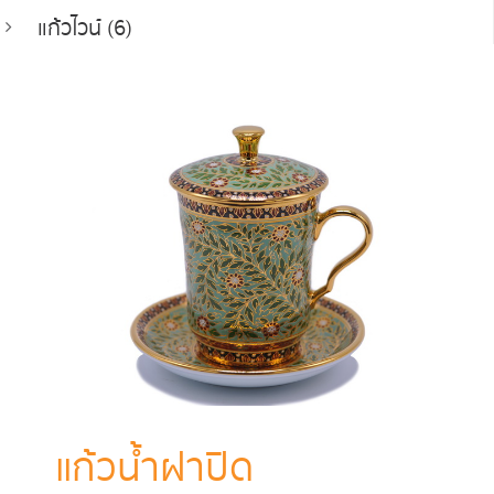
แก้วไวน์ (6)
แก้วน้ำฝาปิด