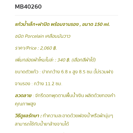
MB40260
แก้วน้ำเล็ก+ฝาปิด พร้อมจานรอง , ขนาด 150 ml.
ชนิด Porcelain เคลือบมันวาว
ราคา/Price : 2,060 ฿.
เพิ่มกล่องผ้าไหมใบล่ะ : 340 ฿. (เลือกสีผ้าได้)
ขนาดตัวแก้ว : ปากกว้าง 6.8 x สูง 8.5 ซม.(ไม่รวมฝา)
จานรอง : กว้าง 11.2 ซม.
ลวดลาย
: จักรีดอกพุดตานพื้นน้ำเงิน ผลิตด้วยทองคำ
คุณภาพสูง
วิธีดูแลรักษา :
ทำความสะอาดด้วยฟองน้ำหรือผ้านุ่มๆ
สามารถใช้กับน้ำยาล้างจานได้