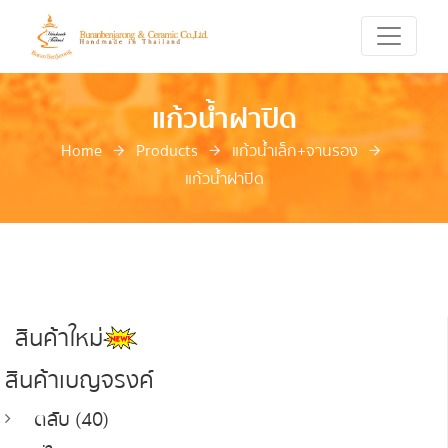
แก้วน้ำฝาปิด
Home
Products
แก้วน้ำเล็ก+จานรอง
แก้วน้ำฝาปิด
สินค้าใหม่
สินค้าเบญจรงค์
ตลับ (40)