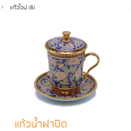
แก้วไวน์ (6)
แก้วน้ำฝาปิด