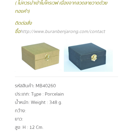
( ไม่ควรนำเข้าไมโครเวฟ เนื่องจากลวดลายวาดด้วย
ทองคำ )
ติดต่อสั่ง
ซื้อ
http://www.buranbenjarong.com/contact
รหัสสินค้า:
MB40260
ประเภท:
Type : Porcelain
น้ำหนัก:
Weight : 348 g.
กว้าง:
ยาว:
สูง:
H : 12 Cm.