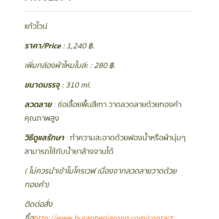
แก้วไวน์
ราคา/Price
: 1,240 ฿.
เพิ่มกล่องผ้าไหมใบล่ะ : 280 ฿.
ขนาดบรรจุ
: 310 ml.
ลวดลาย
: ช่อเลื้อยพื้นสีเทา วาดลวดลายด้วยทองคำ
คุณภาพสูง
วิธีดูแลรักษา
: ทำความสะอาดด้วยฟองน้ำหรือผ้านุ่มๆ
สามารถใช้กับน้ำยาล้างจานได้
( ไม่ควรนำเข้าไมโครเวฟ เนื่องจากลวดลายวาดด้วย
ทองคำ )
ติดต่อสั่ง
ซื้อ
http://www.buranbenjarong.com/contact