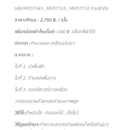
รหัส MV07343 , MV07315 , MV07732 ตามลำดับ
ราคา/Price : 2,750 ฿. / 1ใบ
เพิ่มกล่องผ้าไหมใบล่ะ :
340
฿. (เลือกสีผ้าได้)
ประเภท :
Porcelain เคลือบมันเงา
ลวดลาย :
ใบที่ 1. บัวพื้นฟ้า
ใบที่ 2. ก้านแย่งพื้นขาว
ใบที่ 3. ดอกลีลาวดีขาวเหลือง
วาดลวดลายด้วยทองคำคุณภาพสูง
วิธีใช้
:
สำหรับใส่ - จัดดอกไม้ , ตั้งโชว์
วิธีดูแลรักษา
:
ทำความสะอาดด้วยฟองน้ำหรือผ้านุ่มๆ