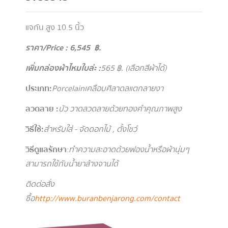
แจกัน สูง 10.5 นิ้ว
ราคา/Price : 6,545 ฿.
เพิ่มกล่องผ้าไหมใบล่ะ :
56
5
฿. (เลือกสีผ้าได้)
ประเภท :
Porcelainเคลือบศิลาดลแตกลายงา
ลวดลาย :
บัว วาดลวดลายด้วยทองคำคุณภาพสูง
วิธีใช้
:
สำหรับใส่ - จัดดอกไม้ , ตั้งโชว์
วิธีดูแลรักษา
:
ทำความสะอาดด้วยฟองน้ำหรือผ้านุ่มๆ
สามารถใช้กับน้ำยาล้างจานได้
ติดต่อสั่ง
ซื้อ
http://www.buranbenjarong.com/contact