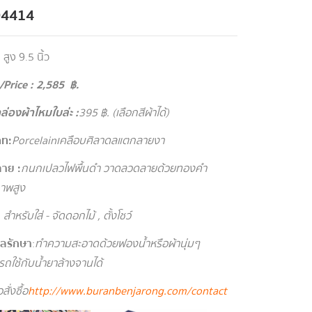
94414
 สูง 9.5 นิ้ว
Price : 2,585 ฿.
กล่องผ้าไหมใบล่ะ :
395
฿. (เลือกสีผ้าได้)
ท :
Porcelainเคลือบศิลาดลแตกลายงา
าย :
กนกเปลวไฟพื้นดำ วาดลวดลายด้วยทองคำ
าพสูง
:
สำหรับใส่ - จัดดอกไม้ , ตั้งโชว์
ูแลรักษา
:
ทำความสะอาดด้วยฟองน้ำหรือผ้านุ่มๆ
ถใช้กับน้ำยาล้างจานได้
สั่งซื้อ
http://www.buranbenjarong.com/contact