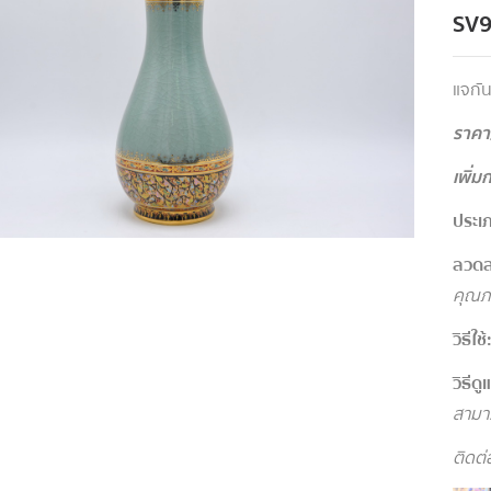
SV
แจกัน
ราคา/
เพิ่ม
ประเภ
ลวดล
คุณภ
วิธีใช้
วิธีด
สามาร
ติดต่อ