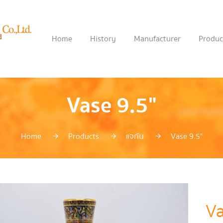
Home
History
Manufacturer
Produc
Vase 9.5"
Home
Products
แจกัน
Vase 9.5"
Va