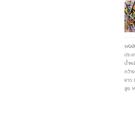
รหัสส
ประเ
น้ำหน
กว้าง
ยาว:
สูง:
H