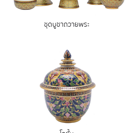
ชุดบูชาถวายพระ