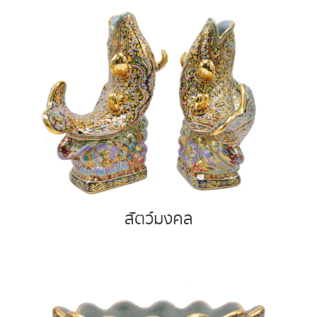
สัตว์มงคล