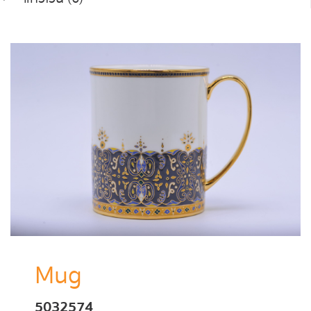
Mug
5032574