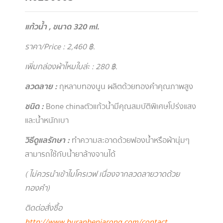
แก้วน้ำ , ขนาด 320 ml.
ราคา/Price : 2,460 ฿.
เพิ่มกล่องผ้าไหมใบล่ะ : 280 ฿.
ลวดลาย :
กุหลาบทองนูน ผลิตด้วยทองคำคุณภาพสูง
ชนิด :
Bone china ตัวแก้วน้ำมีคุณสมบัติพิเศษโปร่งแสง
และน้ำหนักเบา
วิธีดูแลรักษา :
ทำความสะอาดด้วยฟองน้ำหรือผ้านุ่มๆ
สามารถใช้กับน้ำยาล้างจานได้
( ไม่ควรนำเข้าไมโครเวฟ เนื่องจากลวดลายวาดด้วย
ทองคำ )
ติดต่อสั่งซื้อ
http://www.buranbenjarong.com/contact