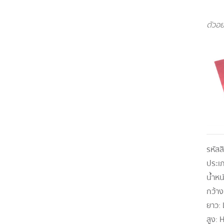
ตัวอย
รหัสส
ประเ
น้ำหน
กว้าง
ยาว:
สูง:
H