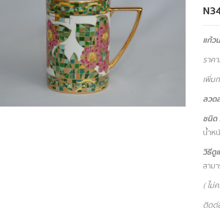
N3
แก้วน
ราคา/
เพิ่ม
ลวด
ชนิด 
น้ำหน
วิธีด
สามาร
( ไม่
ติดต่อ