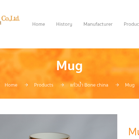
Home
History
Manufacturer
Produc
Mug
Home
Products
แก้วน้ำ Bone china
Mug
M