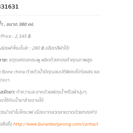
431631
้ำ , ขนาด 380 ml.
Price : 2,345 ฿.
กล่องผ้าไหมใบล่ะ : 280 ฿.(เลือกสีผ้าได้)
ลาย
:
จตุรงค์ดอกชมพู ผลิตด้วยทองคำคุณภาพสูง
:
Bone china ตัวแก้วน้ำมีคุณสมบัติพิเศษโปร่งแสง และ
ักเบา
ูแลรักษา
:
ทำความสะอาดด้วยฟองน้ำหรือผ้านุ่มๆ
ถใช้กับน้ำยาล้างจานได้
ควรนำเข้าไมโครเวฟ เนื่องจากลวดลายวาดด้วยทองคำ )
สั่งซื้อ
http://www.buranbenjarong.com/contact