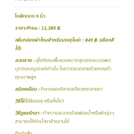
โถฟักทอง 8 นิ้ว
ราคา/Price : 11,385 ฿.
เพิ่มกล่องผ้าไหมสำหรับบรรจุ ใบล่ะ : 845 ฿. (เลือกสี
ได้)
ลวดลาย :
สุโขทัยถมพื้นแดงหมากสุก ออกแบบเฉพาะ
บุราณเบญจรงค์เท่านั้น โดยวาดลวดลายด้วยทองคำ
คุณภาพสูง
ชนิดเคลือบ :
Porcelain ศิลาดลเขียวแตกลายงา
วิธีใช้ :
ใส่สิ่งของ หรือตั้งโชว์
วิธีดูแลรักษา :
ทำความสะอาดด้วยฟองน้ำหรือผ้านุ่มๆ
สามารถใช้กับน้ำยาล้างจานได้
ติดต่อสั่ง