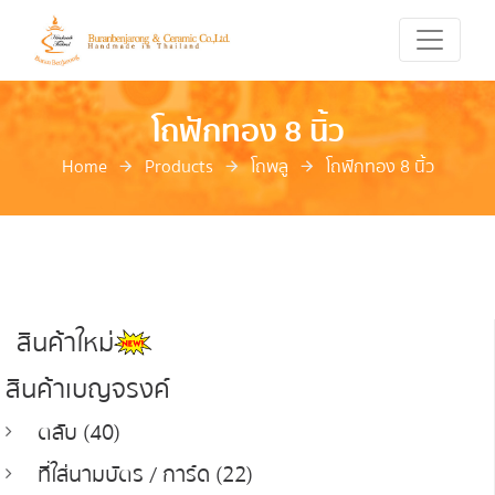
โถฟักทอง 8 นิ้ว
Home
Products
โถพลู
โถฟักทอง 8 นิ้ว
สินค้าใหม่
สินค้าเบญจรงค์
ตลับ (40)
ที่ใส่นามบัตร / การ์ด (22)