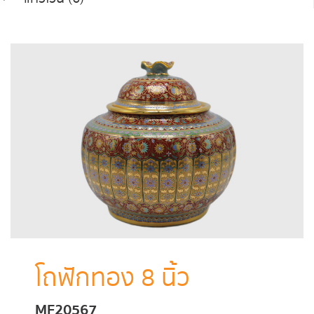
โถฟักทอง 8 นิ้ว
MF20567